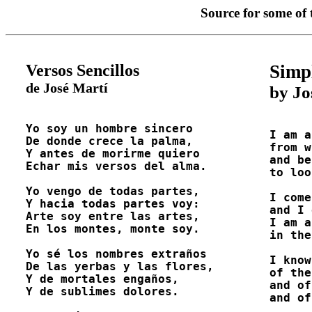
Source for some of
Versos Sencillos
Simp
de José Martí
by Jo
Yo soy un hombre sincero

I am a
De donde crece la palma,

from w
Y antes de morirme quiero

and be
Echar mis versos del alma.

to loo
Yo vengo de todas partes,

I come
Y hacia todas partes voy:

and I 
Arte soy entre las artes,

I am a
En los montes, monte soy. 

in the
Yo sé los nombres extraños

I know
De las yerbas y las flores,

of the
Y de mortales engaños,

and of
Y de sublimes dolores. 

and of