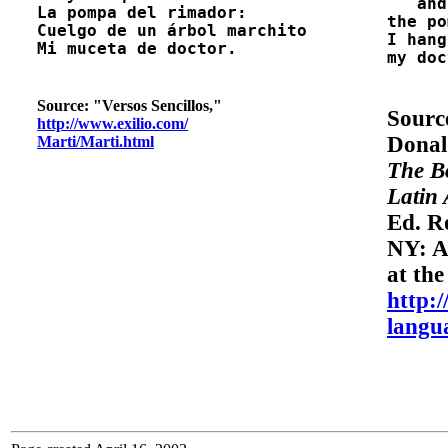
   and
La pompa del rimador:

the po
Cuelgo de un árbol marchito

I hang
Mi muceta de doctor.

my doc
Source: "Versos Sencillos,"
Sourc
http://www.exilio.com/
Donal
Marti/Marti.html
The B
Latin 
Ed. R
NY: A
at th
http:
langu