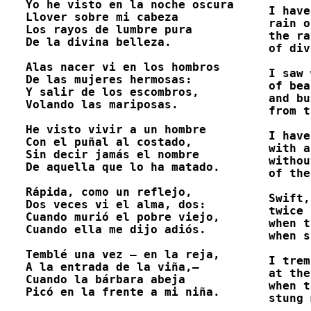
Yo he visto en la noche oscura

I have
Llover sobre mi cabeza

rain o
Los rayos de lumbre pura

the ra
De la divina belleza. 

of div
Alas nacer vi en los hombros

I saw 
De las mujeres hermosas:

of bea
Y salir de los escombros,

and bu
Volando las mariposas. 

from t
He visto vivir a un hombre

I have
Con el puñal al costado,

with a
Sin decir jamás el nombre

withou
De aquella que lo ha matado.

of the
Rápida, como un reflejo,

Swift,
Dos veces vi el alma, dos:

twice 
Cuando murió el pobre viejo,

when t
Cuando ella me dijo adiós.

when s
Temblé una vez – en la reja,

I trem
A la entrada de la viña,–

at the
Cuando la bárbara abeja

when t
Picó en la frente a mi niña. 

stung 