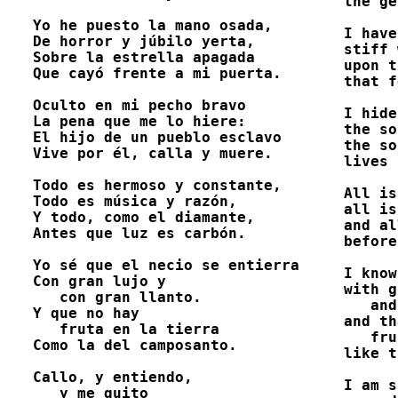
the ge
Yo he puesto la mano osada,

I have
De horror y júbilo yerta,

stiff 
Sobre la estrella apagada

upon t
Que cayó frente a mi puerta.

that f
Oculto en mi pecho bravo

I hide
La pena que me lo hiere:

the so
El hijo de un pueblo esclavo

the so
Vive por él, calla y muere. 

lives 
Todo es hermoso y constante,

All is
Todo es música y razón,

all is
Y todo, como el diamante,

and al
Antes que luz es carbón. 

before
Yo sé que el necio se entierra

I know
Con gran lujo y 

with g
   con gran llanto.

   and
Y que no hay 

and th
   fruta en la tierra

   fru
Como la del camposanto. 

like t
Callo, y entiendo, 

I am s
   y me quito
