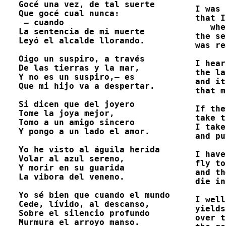
Gocé una vez, de tal suerte

I was 
Que gocé cual nunca: 

that I
 – cuando

   whe
La sentencia de mi muerte

the se
Leyó el alcalde llorando. 

was re
Oigo un suspiro, a través

I hear
De las tierras y la mar,

the la
Y no es un suspiro,– es

and it
Que mi hijo va a despertar. 

that m
Si dicen que del joyero

If the
Tome la joya mejor,

take t
Tomo a un amigo sincero

I take
Y pongo a un lado el amor. 

and pu
Yo he visto al águila herida

I have
Volar al azul sereno,

fly to
Y morir en su guarida

and th
La vibora del veneno. 

die in
Yo sé bien que cuando el mundo

I well
Cede, lívido, al descanso,

yields
Sobre el silencio profundo

over t
Murmura el arroyo manso. 
